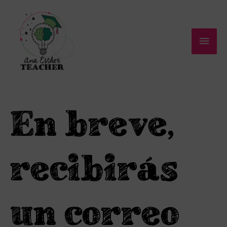
Ir
Men
al
contenido
princ
En breve,
recibirás
un correo