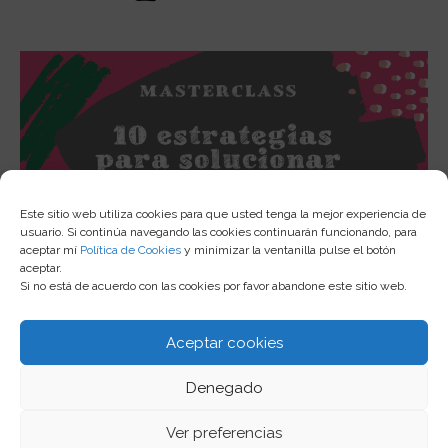
Este sitio web utiliza cookies para que usted tenga la mejor experiencia de
usuario. Si continúa navegando las cookies continuarán funcionando, para
aceptar mí
Política de Cookies
y minimizar la ventanilla pulse el botón
aceptar.
Si no está de acuerdo con las cookies por favor abandone este sitio web.
Aceptar cookies
Aviso Legal, Terminos y Condiciones
Denegado
Política de Privacidad
Política de Cookies
Ver preferencias
Copyright © 2026
Ana Esther Teacher
| Desarrollado por