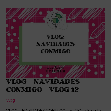
VLOG – NAVIDADES
VLOG
–
CONMIGO – VLOG 12
NAVIDADES
Vlog
CONMIGO
–
VLOG – NAVIDADES CONMIGO – VLOG 12 En este