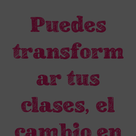
Ir
al
Puedes
contenido
transform
ar tus
clases, el
cambio en