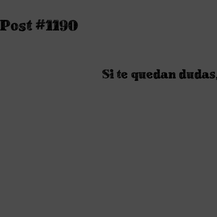
Ir
al
Post #1190
contenido
Si te quedan dudas,